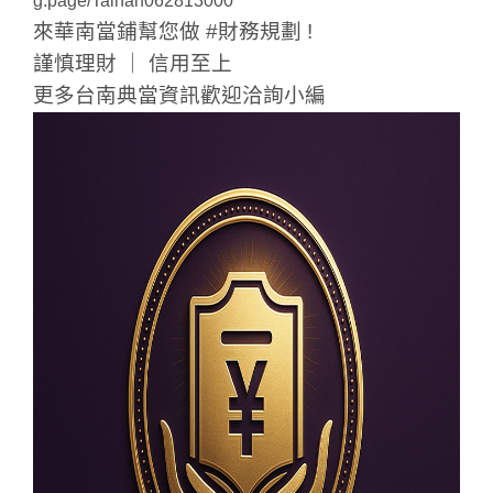
g.page/Tainan062813000
來華南當鋪幫您做 #財務規劃 !
謹慎理財 ｜ 信用至上
更多台南典當資訊歡迎洽詢小編