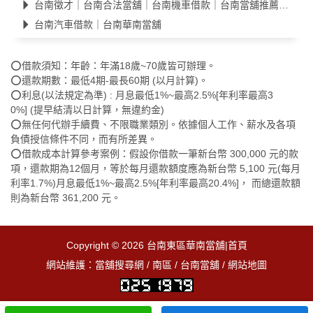
台南徵才｜台南合法當舖｜台南機車借款｜台南當舖推薦｜汽車借款
台南汽車借款｜台南華南當舖
⭕借款須知：年齡：年滿18歲~70歲皆可辦理。
⭕還款期數：最低4期-最長60期 (以月計算)。
⭕利息(以法規定為準) : 月息最低1%~最高2.5%[年利率最高3
0%] (提早結清以日計算，無違約金)
⭕無任何代辦手續費、不限職業類別。依據個人工作、薪水及各項
負債授信條件不同，而有所差異。
⭕借款成本計算參考案例：假設你借款一筆新台幣 300,000 元的款
項，還款期為12個月，等於每月還款額度應為新台幣 5,100 元(每月
利率1.7%)月息最低1%~最高2.5%[年利率最高20.4%]， 而總還款額
則為新台幣 361,200 元。
Copyright © 2026
台南東區華南當舖|首頁
網站維護：
當舖搜尋網
/
南區
/
台南當舖
/
網站地圖