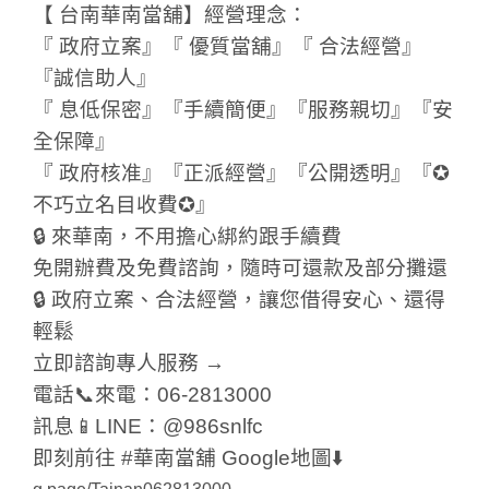
【 台南華南當舖】經營理念：
『 政府立案』『 優質當舖』『 合法經營』
『誠信助人』
『 息低保密』『手續簡便』『服務親切』『安
全保障』
『 政府核准』『正派經營』『公開透明』『✪
不巧立名目收費✪』
🔒 來華南，不用擔心綁約跟手續費
免開辦費及免費諮詢，隨時可還款及部分攤還
🔒 政府立案、合法經營，讓您借得安心、還得
輕鬆
立即諮詢專人服務 →
電話📞來電：06-2813000
訊息📱LINE：@986snlfc
即刻前往 #華南當舖 Google地圖⬇️